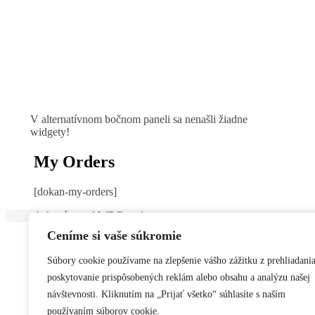
V alternatívnom bočnom paneli sa nenašli žiadne
widgety!
My Orders
[dokan-my-orders]
Ashe téma od
WP Royal
.
Ceníme si vaše súkromie
Súbory cookie používame na zlepšenie vášho zážitku z prehliadania
poskytovanie prispôsobených reklám alebo obsahu a analýzu našej
návštevnosti. Kliknutím na „Prijať všetko“ súhlasíte s naším
používaním súborov cookie.